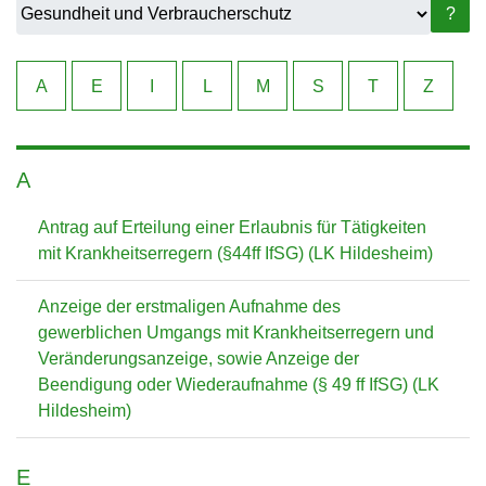
?
A
E
I
L
M
S
T
Z
A
Antrag auf Erteilung einer Erlaubnis für Tätigkeiten
mit Krankheitserregern (§44ff IfSG) (LK Hildesheim)
Anzeige der erstmaligen Aufnahme des
gewerblichen Umgangs mit Krankheitserregern und
Veränderungsanzeige, sowie Anzeige der
Beendigung oder Wiederaufnahme (§ 49 ff IfSG) (LK
Hildesheim)
E