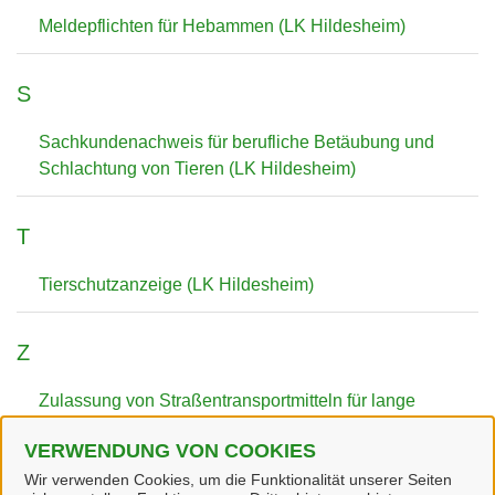
Meldepflichten für Hebammen (LK Hildesheim)
S
Sachkundenachweis für berufliche Betäubung und
Schlachtung von Tieren (LK Hildesheim)
T
Tierschutzanzeige (LK Hildesheim)
Z
Zulassung von Straßentransportmitteln für lange
Beförderungen von Tieren (LK Hildesheim)
VERWENDUNG VON COOKIES
Wir verwenden Cookies, um die Funktionalität unserer Seiten
Zulassung von Tiertransportunternehmen (LK